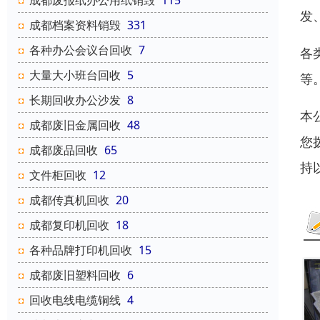
成都废报纸办公用纸销毁
115
发
成都档案资料销毁
331
各种办公会议台回收
7
各
大量大小班台回收
5
等
长期回收办公沙发
8
本
成都废旧金属回收
48
您
成都废品回收
65
持
文件柜回收
12
成都传真机回收
20
成都复印机回收
18
各种品牌打印机回收
15
成都废旧塑料回收
6
回收电线电缆铜线
4