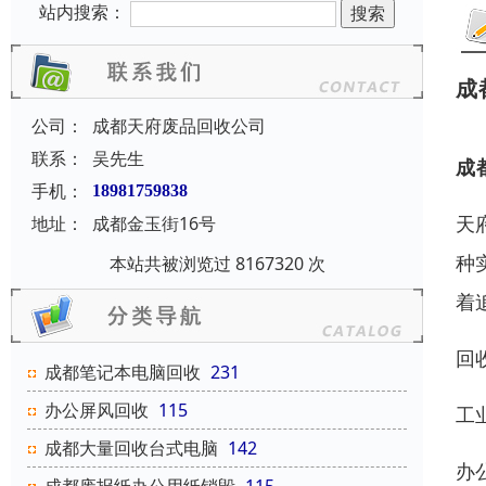
站内搜索：
成
公司：
成都天府废品回收公司
联系：
吴先生
成
手机：
18981759838
天
地址：
成都金玉街16号
种
本站共被浏览过 8167320 次
着
回
成都笔记本电脑回收
231
办公屏风回收
115
工
成都大量回收台式电脑
142
办