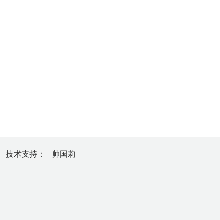
）
技
术
支
持
：
帅国莉