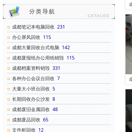
成都笔记本电脑回收
231
办公屏风回收
115
成都大量回收台式电脑
142
成都废报纸办公用纸销毁
115
成都档案资料销毁
331
各种办公会议台回收
7
大量大小班台回收
5
长期回收办公沙发
8
成都废旧金属回收
48
成都废品回收
65
文件柜回收
12