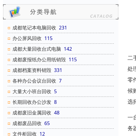
成都笔记本电脑回收
231
办公屏风回收
115
成都大量回收台式电脑
142
二
成都废报纸办公用纸销毁
115
处
成都档案资料销毁
331
零
各种办公会议台回收
7
候
大量大小班台回收
5
选
长期回收办公沙发
8
成都废旧金属回收
48
一
成都废品回收
65
务
文件柜回收
12