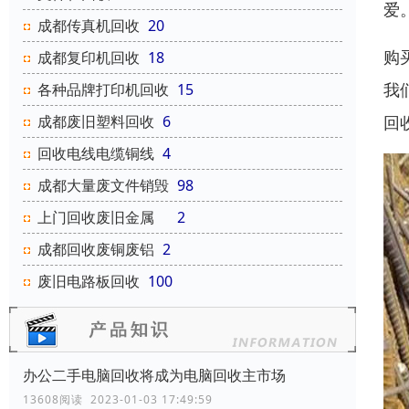
爱
成都传真机回收
20
购
成都复印机回收
18
我
各种品牌打印机回收
15
回
成都废旧塑料回收
6
回收电线电缆铜线
4
成都大量废文件销毁
98
上门回收废旧金属
2
成都回收废铜废铝
2
废旧电路板回收
100
办公二手电脑回收将成为电脑回收主市场
13608阅读 2023-01-03 17:49:59