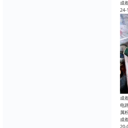
成
24-
成
电
属
成
20-