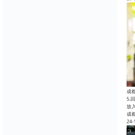
成
5
放
成
24-