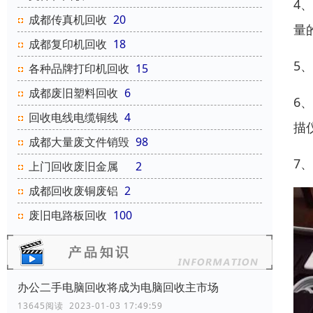
4
成都传真机回收
20
量
成都复印机回收
18
5
各种品牌打印机回收
15
成都废旧塑料回收
6
6
回收电线电缆铜线
4
描
成都大量废文件销毁
98
7
上门回收废旧金属
2
成都回收废铜废铝
2
废旧电路板回收
100
办公二手电脑回收将成为电脑回收主市场
13645阅读 2023-01-03 17:49:59