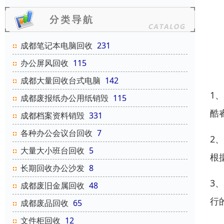
成都笔记本电脑回收
231
办公屏风回收
115
成都大量回收台式电脑
142
1
成都废报纸办公用纸销毁
115
酷睿
成都档案资料销毁
331
各种办公会议台回收
7
2
大量大小班台回收
5
根
长期回收办公沙发
8
3
成都废旧金属回收
48
行
成都废品回收
65
文件柜回收
12