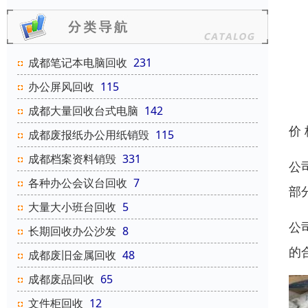
成都笔记本电脑回收
231
办公屏风回收
115
成都大量回收台式电脑
142
价
成都废报纸办公用纸销毁
115
成都档案资料销毁
331
公
各种办公会议台回收
7
部
大量大小班台回收
5
公
长期回收办公沙发
8
的
成都废旧金属回收
48
成都废品回收
65
文件柜回收
12