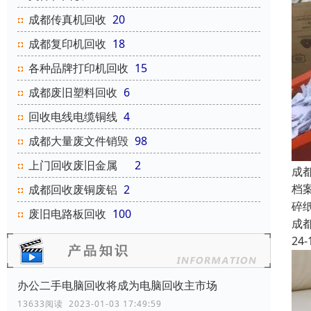
成都传真机回收
20
成都复印机回收
18
各种品牌打印机回收
15
成都废旧塑料回收
6
回收电线电缆铜线
4
成都大量废文件销毁
98
上门回收废旧金属
2
成
档
成都回收废铜废铝
2
碎
废旧电路板回收
100
成
24-
办公二手电脑回收将成为电脑回收主市场
13633阅读 2023-01-03 17:49:59