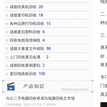
纯
成都传真机回收
20
二
成都复印机回收
18
种
各种品牌打印机回收
15
成都废旧塑料回收
6
三
回收电线电缆铜线
4
屏
成都大量废文件销毁
98
好
上门回收废旧金属
2
将
成都回收废铜废铝
2
废旧电路板回收
100
专
门
真
办公二手电脑回收将成为电脑回收主市场
13646阅读 2023-01-03 17:49:59