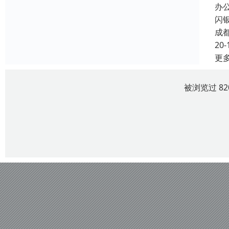
办
闪
成
20-
更
被浏览过 8