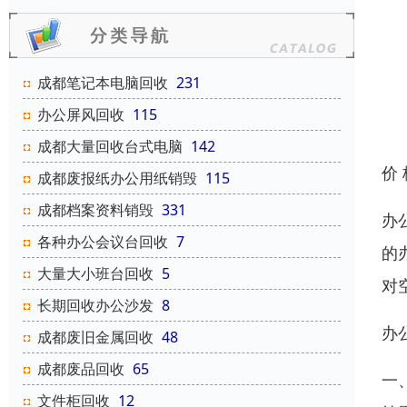
成都笔记本电脑回收
231
办公屏风回收
115
成都大量回收台式电脑
142
价
成都废报纸办公用纸销毁
115
成都档案资料销毁
331
办
各种办公会议台回收
7
的
大量大小班台回收
5
对
长期回收办公沙发
8
办
成都废旧金属回收
48
成都废品回收
65
一
文件柜回收
12