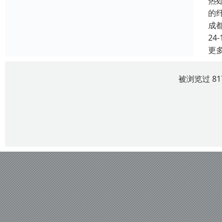
热
的
成
24-
更
被浏览过 8