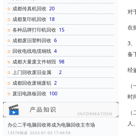
成都传真机回收
20
对
成都复印机回收
18
在
各种品牌打印机回收
15
成都废旧塑料回收
6
3
回收电线电缆铜线
4
备
成都大量废文件销毁
98
经
上门回收废旧金属
2
成都回收废铜废铝
2
（
废旧电路板回收
100
时
（
人
办公二手电脑回收将成为电脑回收主市场
13576阅读 2023-01-03 17:49:59