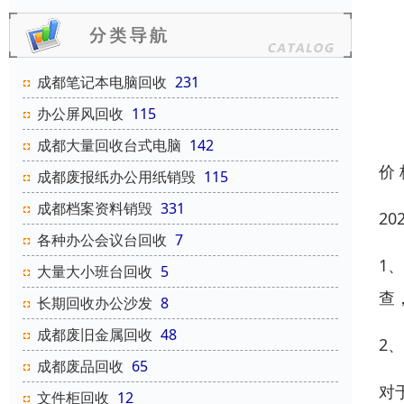
成都笔记本电脑回收
231
办公屏风回收
115
成都大量回收台式电脑
142
价
成都废报纸办公用纸销毁
115
成都档案资料销毁
331
2
各种办公会议台回收
7
1
大量大小班台回收
5
查
长期回收办公沙发
8
成都废旧金属回收
48
2
成都废品回收
65
对
文件柜回收
12