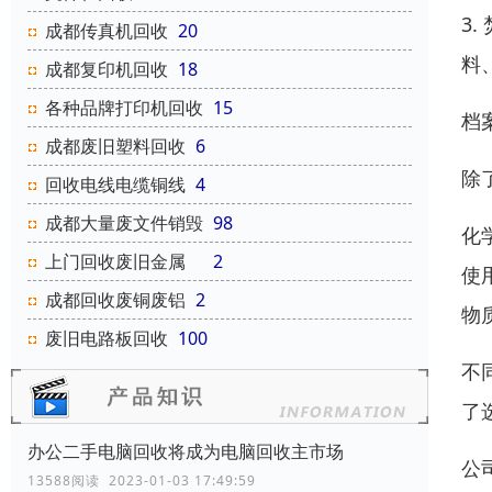
3
成都传真机回收
20
料
成都复印机回收
18
各种品牌打印机回收
15
档
成都废旧塑料回收
6
除
回收电线电缆铜线
4
成都大量废文件销毁
98
化
上门回收废旧金属
2
使
成都回收废铜废铝
2
物
废旧电路板回收
100
不
了
办公二手电脑回收将成为电脑回收主市场
公
13588阅读 2023-01-03 17:49:59