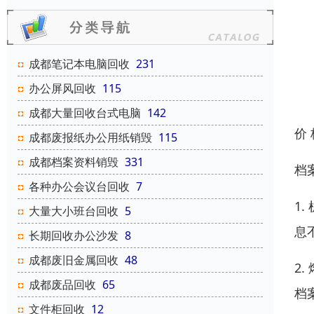
成都笔记本电脑回收
231
办公屏风回收
115
成都大量回收台式电脑
142
价
成都废报纸办公用纸销毁
115
成都档案资料销毁
331
档
各种办公会议台回收
7
1
大量大小班台回收
5
息
长期回收办公沙发
8
成都废旧金属回收
48
2
成都废品回收
65
档
文件柜回收
12