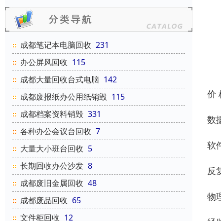
成都笔记本电脑回收
231
办公屏风回收
115
成都大量回收台式电脑
142
价
成都废报纸办公用纸销毁
115
成都档案资料销毁
331
数
各种办公会议台回收
7
软
大量大小班台回收
5
长期回收办公沙发
8
反
成都废旧金属回收
48
物
成都废品回收
65
文件柜回收
12