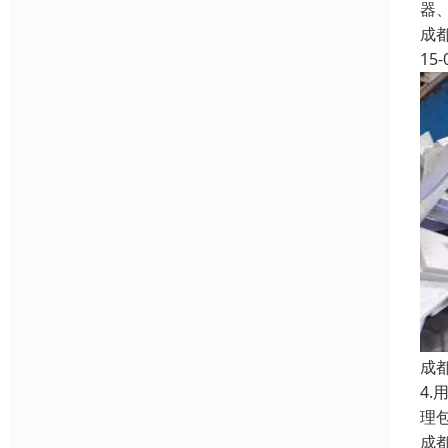
器
成
15-
成
4
理
成