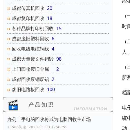
经
成都传真机回收
20
（
成都复印机回收
18
时
各种品牌打印机回收
15
成都废旧塑料回收
6
（
回收电线电缆铜线
4
人
成都大量废文件销毁
98
（
上门回收废旧金属
2
所
成都回收废铜废铝
2
废旧电路板回收
100
档
电
统
办公二手电脑回收将成为电脑回收主市场
13588阅读 2023-01-03 17:49:59
动