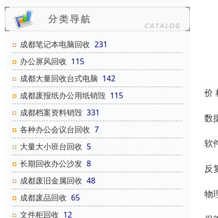
成都笔记本电脑回收
231
办公屏风回收
115
成都大量回收台式电脑
142
价
成都废报纸办公用纸销毁
115
成都档案资料销毁
331
数
各种办公会议台回收
7
软
大量大小班台回收
5
长期回收办公沙发
8
反
成都废旧金属回收
48
物
成都废品回收
65
文件柜回收
12