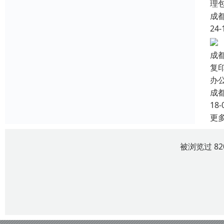
理
成
24-
成
复
办
成
18-
更
被浏览过 8