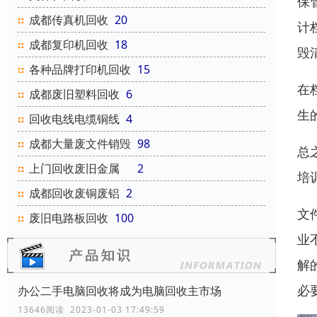
保
成都传真机回收
20
计
成都复印机回收
18
毁
各种品牌打印机回收
15
在
成都废旧塑料回收
6
生
回收电线电缆铜线
4
成都大量废文件销毁
98
总
上门回收废旧金属
2
培
成都回收废铜废铝
2
文
废旧电路板回收
100
业
解
必
办公二手电脑回收将成为电脑回收主市场
13646阅读 2023-01-03 17:49:59