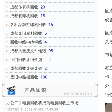
成都传真机回收
20
固
成都复印机回收
18
硬
各种品牌打印机回收
15
固
成都废旧塑料回收
6
为
回收电线电缆铜线
4
成都大量废文件销毁
98
市
上门回收废旧金属
2
独
成都回收废铜废铝
2
卡
废旧电路板回收
100
外
行
办公二手电脑回收将成为电脑回收主市场
13575阅读 2023-01-03 17:49:59