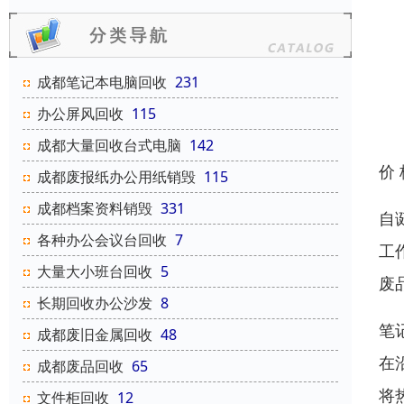
成都笔记本电脑回收
231
办公屏风回收
115
成都大量回收台式电脑
142
价
成都废报纸办公用纸销毁
115
成都档案资料销毁
331
自
各种办公会议台回收
7
工
大量大小班台回收
5
废
长期回收办公沙发
8
笔
成都废旧金属回收
48
在
成都废品回收
65
将
文件柜回收
12