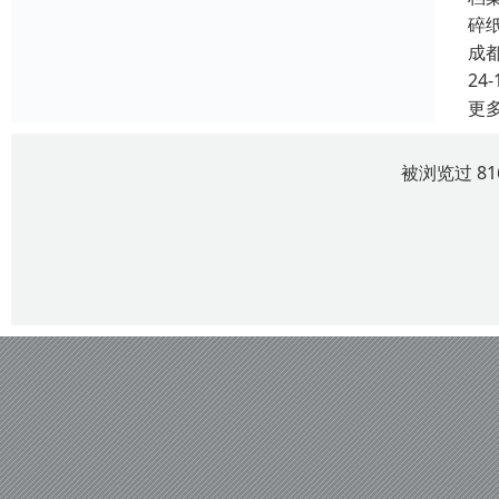
碎
成
24-
更
被浏览过 8